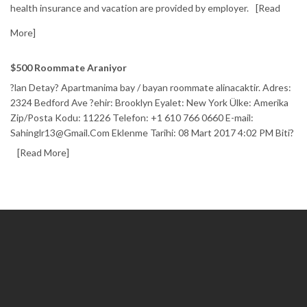
health insurance and vacation are provided by employer.
[Read
More]
$500 Roommate Araniyor
?lan Detay? Apartmanima bay / bayan roommate alinacaktir. Adres:
2324 Bedford Ave ?ehir: Brooklyn Eyalet: New York Ülke: Amerika
Zip/Posta Kodu: 11226 Telefon: +1 610 766 0660 E-mail:
Sahinglr13@Gmail.Com Eklenme Tarihi: 08 Mart 2017 4:02 PM Biti?
[Read More]