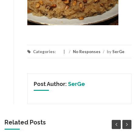
Categories:
/
No Responses
/
by
SerGe
Post Author:
SerGe
Related Posts