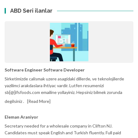
ABD Seri ilanlar
Software Engineer Software Developer
Sirketimizde calismak uzere asagidaki dillerde, ve teknolojilerde
yazilimci arakdaslara ihtiyac vardir. Lutfen resumenizi
sb[@]ifsfoods.com emailine yollayiniz. Hepsiniz bilmek zorunda
degilsiniz .
[Read More]
Eleman Araniyor
Secretary needed for a wholesale company in Clifton NJ.
Candidates must speak English and Turkish fluently. Full paid