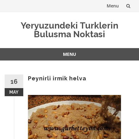
Menu
Skip
Yeryuzundeki Turklerin
to
Bulusma Noktasi
content
MENU
Skip
to
content
Peynirli irmik helva
16
MAY